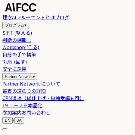
理念
AIフルーエントとは
ブログ
プログラム
▾
SIFT (整える)
判断の棚卸し
Workshop (作る)
自分の手で構築
RUN (回す)
安全に運用
Partner Network
▾
Partner Network について
審査の道のりの詳細
CPN道場（総仕上げ・単独受講も可）
19 コース日本語化
参加案内
お問い合わせ
/
EN
JA