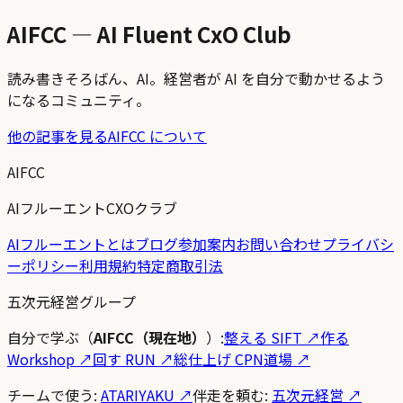
AIFCC — AI Fluent CxO Club
読み書きそろばん、AI。経営者が AI を自分で動かせるよう
になるコミュニティ。
他の記事を見る
AIFCC について
AIFCC
AIフルーエントCXOクラブ
AIフルーエントとは
ブログ
参加案内
お問い合わせ
プライバシ
ーポリシー
利用規約
特定商取引法
五次元経営グループ
自分で学ぶ（
AIFCC（現在地）
）:
整える SIFT
↗
作る
Workshop
↗
回す RUN
↗
総仕上げ CPN道場
↗
チームで使う:
ATARIYAKU ↗
伴走を頼む:
五次元経営 ↗