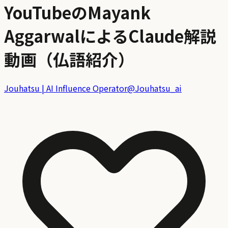
YouTubeのMayank
AggarwalによるClaude解説
動画（仏語紹介）
Jouhatsu | AI Influence Operator
@
Jouhatsu_ai