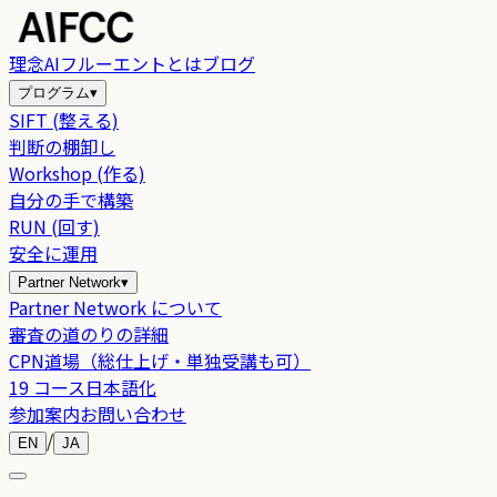
理念
AIフルーエントとは
ブログ
プログラム
▾
SIFT (整える)
判断の棚卸し
Workshop (作る)
自分の手で構築
RUN (回す)
安全に運用
Partner Network
▾
Partner Network について
審査の道のりの詳細
CPN道場（総仕上げ・単独受講も可）
19 コース日本語化
参加案内
お問い合わせ
/
EN
JA