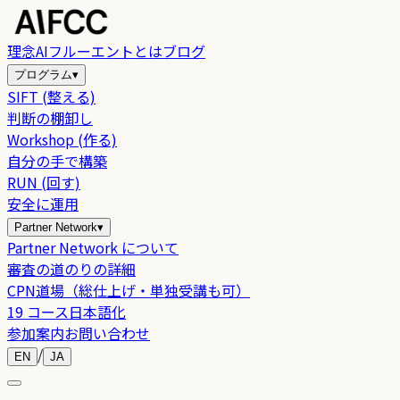
理念
AIフルーエントとは
ブログ
プログラム
▾
SIFT (整える)
判断の棚卸し
Workshop (作る)
自分の手で構築
RUN (回す)
安全に運用
Partner Network
▾
Partner Network について
審査の道のりの詳細
CPN道場（総仕上げ・単独受講も可）
19 コース日本語化
参加案内
お問い合わせ
/
EN
JA