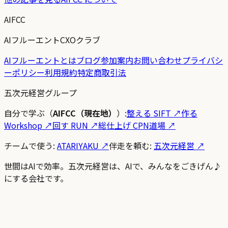
AIFCC
AIフルーエントCXOクラブ
AIフルーエントとは
ブログ
参加案内
お問い合わせ
プライバシ
ーポリシー
利用規約
特定商取引法
五次元経営グループ
自分で学ぶ（
AIFCC（現在地）
）:
整える SIFT
↗
作る
Workshop
↗
回す RUN
↗
総仕上げ CPN道場
↗
チームで使う:
ATARIYAKU ↗
伴走を頼む:
五次元経営 ↗
世間はAIで効率。五次元経営は、AIで、みんなをごきげん♪
にする会社です。