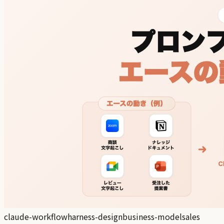
claude-workflow
harness-design
business-model
sales