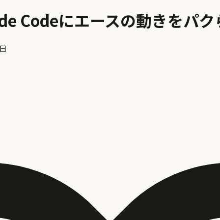
ude Codeにエースの動きをパ
2日