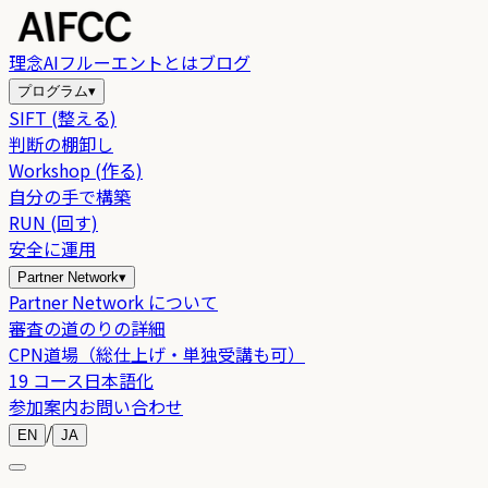
理念
AIフルーエントとは
ブログ
プログラム
▾
SIFT (整える)
判断の棚卸し
Workshop (作る)
自分の手で構築
RUN (回す)
安全に運用
Partner Network
▾
Partner Network について
審査の道のりの詳細
CPN道場（総仕上げ・単独受講も可）
19 コース日本語化
参加案内
お問い合わせ
/
EN
JA