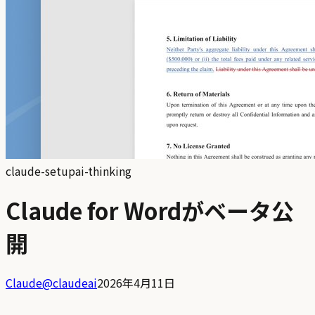
claude-setup
ai-thinking
Claude for Wordがベータ公
開
Claude
@
claudeai
2026年4月11日