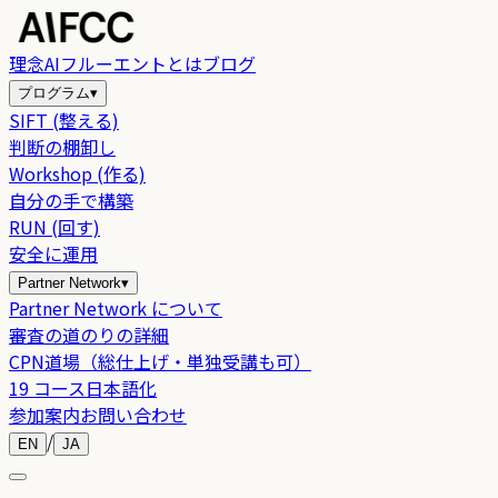
理念
AIフルーエントとは
ブログ
プログラム
▾
SIFT (整える)
判断の棚卸し
Workshop (作る)
自分の手で構築
RUN (回す)
安全に運用
Partner Network
▾
Partner Network について
審査の道のりの詳細
CPN道場（総仕上げ・単独受講も可）
19 コース日本語化
参加案内
お問い合わせ
/
EN
JA