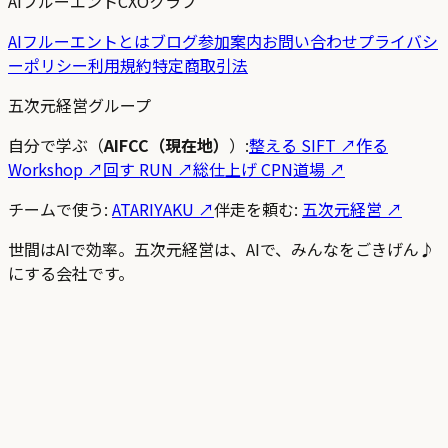
AIフルーエントCXOクラブ
AIフルーエントとは
ブログ
参加案内
お問い合わせ
プライバシ
ーポリシー
利用規約
特定商取引法
五次元経営グループ
自分で学ぶ（
AIFCC（現在地）
）:
整える SIFT
↗
作る
Workshop
↗
回す RUN
↗
総仕上げ CPN道場
↗
チームで使う:
ATARIYAKU ↗
伴走を頼む:
五次元経営 ↗
世間はAIで効率。五次元経営は、AIで、みんなをごきげん♪
にする会社です。