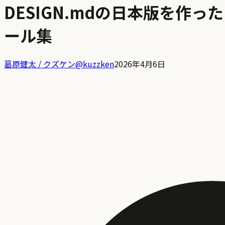
DESIGN.mdの日本版を作
ール集
葛原健太 / クズケン
@
kuzzken
2026年4月6日