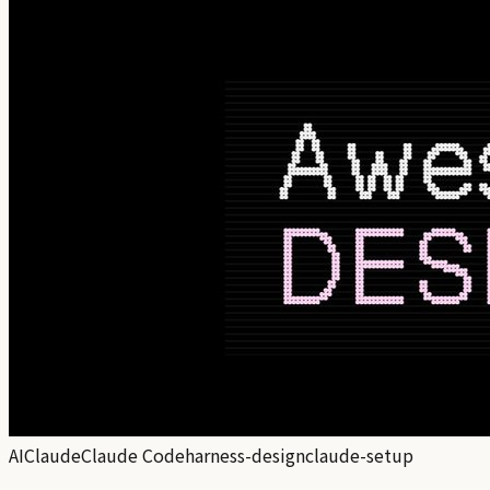
AI
Claude
Claude Code
harness-design
claude-setup