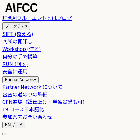
理念
AIフルーエントとは
ブログ
プログラム
▾
SIFT (整える)
判断の棚卸し
Workshop (作る)
自分の手で構築
RUN (回す)
安全に運用
Partner Network
▾
Partner Network について
審査の道のりの詳細
CPN道場（総仕上げ・単独受講も可）
19 コース日本語化
参加案内
お問い合わせ
/
EN
JA