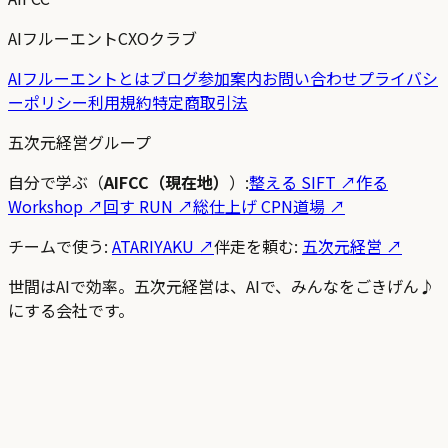
AIフルーエントCXOクラブ
AIフルーエントとは
ブログ
参加案内
お問い合わせ
プライバシ
ーポリシー
利用規約
特定商取引法
五次元経営グループ
自分で学ぶ（
AIFCC（現在地）
）:
整える SIFT
↗
作る
Workshop
↗
回す RUN
↗
総仕上げ CPN道場
↗
チームで使う:
ATARIYAKU ↗
伴走を頼む:
五次元経営 ↗
世間はAIで効率。五次元経営は、AIで、みんなをごきげん♪
にする会社です。