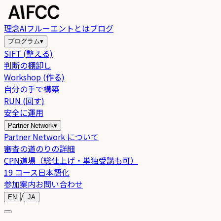
理念
AIフルーエントとは
ブログ
プログラム
▾
SIFT (整える)
判断の棚卸し
Workshop (作る)
自分の手で構築
RUN (回す)
安全に運用
Partner Network
▾
Partner Network について
審査の道のりの詳細
CPN道場（総仕上げ・単独受講も可）
19 コース日本語化
参加案内
お問い合わせ
/
EN
JA