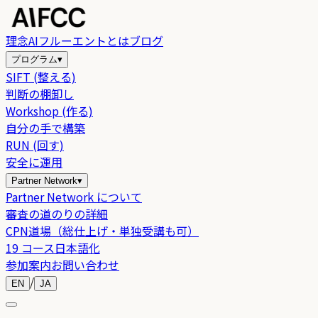
理念
AIフルーエントとは
ブログ
プログラム
▾
SIFT (整える)
判断の棚卸し
Workshop (作る)
自分の手で構築
RUN (回す)
安全に運用
Partner Network
▾
Partner Network について
審査の道のりの詳細
CPN道場（総仕上げ・単独受講も可）
19 コース日本語化
参加案内
お問い合わせ
/
EN
JA