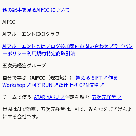
他の記事を見る
AIFCC について
AIFCC
AIフルーエントCXOクラブ
AIフルーエントとは
ブログ
参加案内
お問い合わせ
プライバシ
ーポリシー
利用規約
特定商取引法
五次元経営グループ
自分で学ぶ（
AIFCC（現在地）
）:
整える SIFT
↗
作る
Workshop
↗
回す RUN
↗
総仕上げ CPN道場
↗
チームで使う:
ATARIYAKU ↗
伴走を頼む:
五次元経営 ↗
世間はAIで効率。五次元経営は、AIで、みんなをごきげん♪
にする会社です。