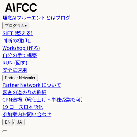
理念
AIフルーエントとは
ブログ
プログラム
▾
SIFT (整える)
判断の棚卸し
Workshop (作る)
自分の手で構築
RUN (回す)
安全に運用
Partner Network
▾
Partner Network について
審査の道のりの詳細
CPN道場（総仕上げ・単独受講も可）
19 コース日本語化
参加案内
お問い合わせ
/
EN
JA