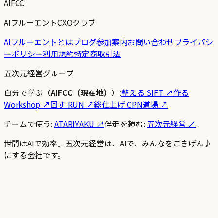
AIFCC
AIフルーエントCXOクラブ
AIフルーエントとは
ブログ
参加案内
お問い合わせ
プライバシ
ーポリシー
利用規約
特定商取引法
五次元経営グループ
自分で学ぶ（
AIFCC（現在地）
）:
整える SIFT
↗
作る
Workshop
↗
回す RUN
↗
総仕上げ CPN道場
↗
チームで使う:
ATARIYAKU ↗
伴走を頼む:
五次元経営 ↗
世間はAIで効率。五次元経営は、AIで、みんなをごきげん♪
にする会社です。