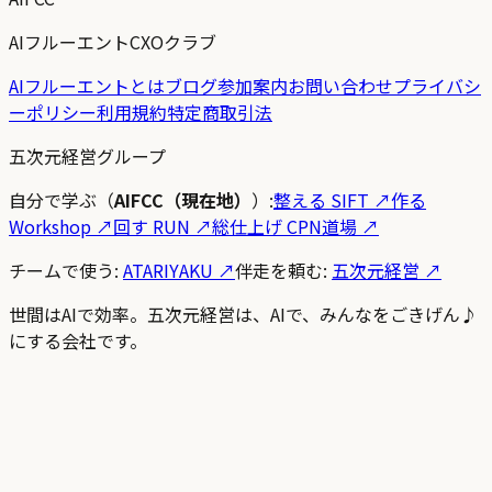
AIフルーエントCXOクラブ
AIフルーエントとは
ブログ
参加案内
お問い合わせ
プライバシ
ーポリシー
利用規約
特定商取引法
五次元経営グループ
自分で学ぶ（
AIFCC（現在地）
）:
整える SIFT
↗
作る
Workshop
↗
回す RUN
↗
総仕上げ CPN道場
↗
チームで使う:
ATARIYAKU ↗
伴走を頼む:
五次元経営 ↗
世間はAIで効率。五次元経営は、AIで、みんなをごきげん♪
にする会社です。