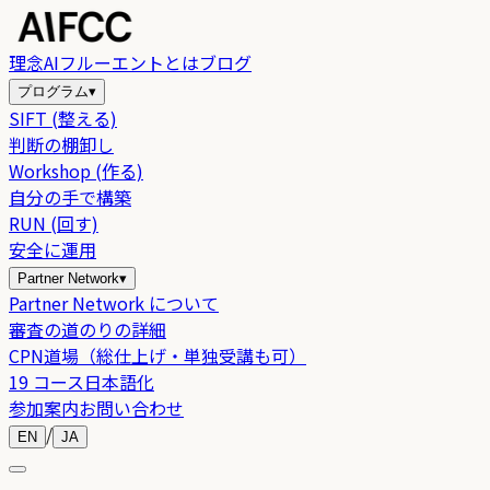
理念
AIフルーエントとは
ブログ
プログラム
▾
SIFT (整える)
判断の棚卸し
Workshop (作る)
自分の手で構築
RUN (回す)
安全に運用
Partner Network
▾
Partner Network について
審査の道のりの詳細
CPN道場（総仕上げ・単独受講も可）
19 コース日本語化
参加案内
お問い合わせ
/
EN
JA