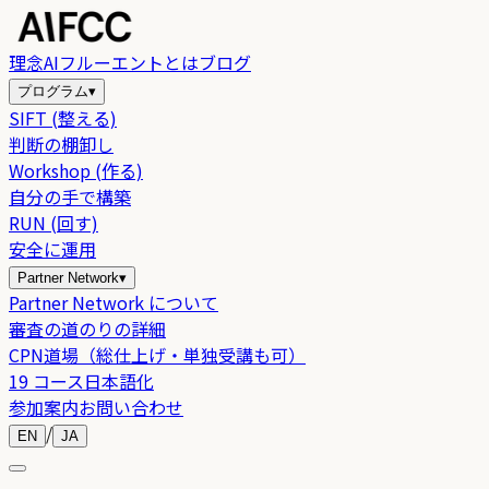
理念
AIフルーエントとは
ブログ
プログラム
▾
SIFT (整える)
判断の棚卸し
Workshop (作る)
自分の手で構築
RUN (回す)
安全に運用
Partner Network
▾
Partner Network について
審査の道のりの詳細
CPN道場（総仕上げ・単独受講も可）
19 コース日本語化
参加案内
お問い合わせ
/
EN
JA