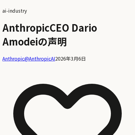
ai-industry
AnthropicCEO Dario
Amodeiの声明
Anthropic
@
AnthropicAI
2026年3月6日