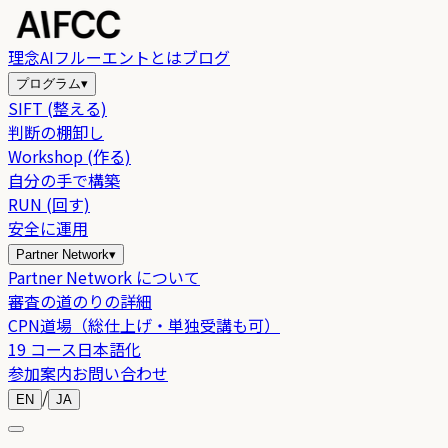
理念
AIフルーエントとは
ブログ
プログラム
▾
SIFT (整える)
判断の棚卸し
Workshop (作る)
自分の手で構築
RUN (回す)
安全に運用
Partner Network
▾
Partner Network について
審査の道のりの詳細
CPN道場（総仕上げ・単独受講も可）
19 コース日本語化
参加案内
お問い合わせ
/
EN
JA